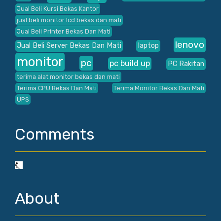
Jual Beli Kursi Bekas Kantor
jual beli monitor lcd bekas dan mati
Jual Beli Printer Bekas Dan Mati
lenovo
Jual Beli Server Bekas Dan Mati
laptop
monitor
pc
pc build up
PC Rakitan
terima alat monitor bekas dan mati
Terima CPU Bekas Dan Mati
Terima Monitor Bekas Dan Mati
UPS
Comments
About