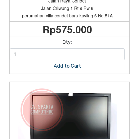
Jalan Raya Condet
Jalan Ciliwung 1 Rt 9 Rw 6
perumahan villa condet baru kavling 6 No.51A
Rp
575.000
Qty:
Add to Cart
On Sale