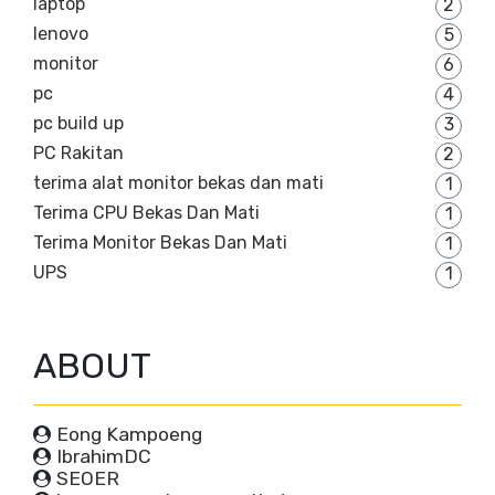
laptop
2
lenovo
5
monitor
6
pc
4
pc build up
3
PC Rakitan
2
terima alat monitor bekas dan mati
1
Terima CPU Bekas Dan Mati
1
Terima Monitor Bekas Dan Mati
1
UPS
1
ABOUT
Eong Kampoeng
IbrahimDC
SEOER