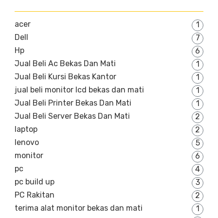
acer
1
Dell
7
Hp
6
Jual Beli Ac Bekas Dan Mati
1
Jual Beli Kursi Bekas Kantor
1
jual beli monitor lcd bekas dan mati
1
Jual Beli Printer Bekas Dan Mati
1
Jual Beli Server Bekas Dan Mati
2
laptop
2
lenovo
5
monitor
6
pc
4
pc build up
3
PC Rakitan
2
terima alat monitor bekas dan mati
1