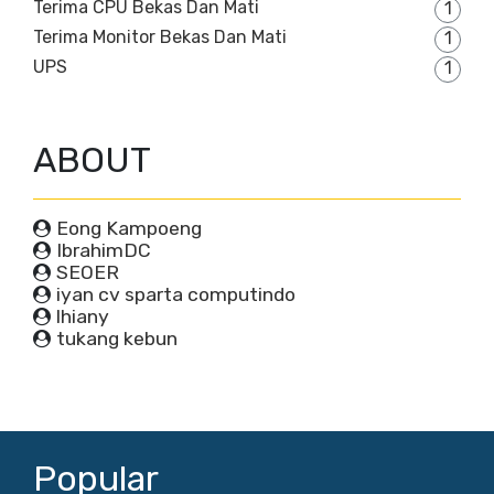
Terima CPU Bekas Dan Mati
1
Terima Monitor Bekas Dan Mati
1
UPS
1
ABOUT
Eong Kampoeng
IbrahimDC
SEOER
iyan cv sparta computindo
lhiany
tukang kebun
Popular