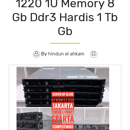
1220 1U Memory 8
Gb Ddr3 Hardis 1 Tb
Gb
By
hindun el ahkam