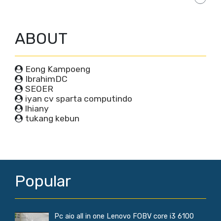
ABOUT
Eong Kampoeng
IbrahimDC
SEOER
iyan cv sparta computindo
lhiany
tukang kebun
Popular
Pc aio all in one Lenovo FOBV core i3 6100