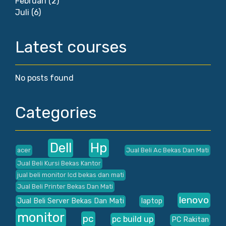
Februari
(2)
Juli
(6)
Latest courses
No posts found
Categories
Dell
Hp
acer
Jual Beli Ac Bekas Dan Mati
Jual Beli Kursi Bekas Kantor
jual beli monitor lcd bekas dan mati
Jual Beli Printer Bekas Dan Mati
lenovo
Jual Beli Server Bekas Dan Mati
laptop
monitor
pc
pc build up
PC Rakitan