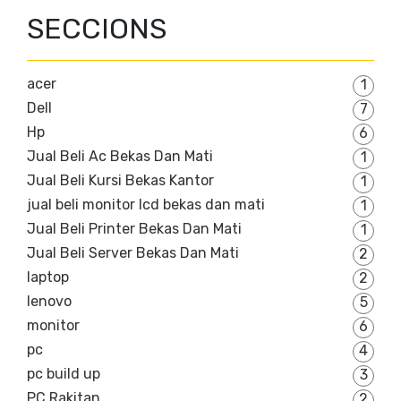
SECCIONS
acer
1
Dell
7
Hp
6
Jual Beli Ac Bekas Dan Mati
1
Jual Beli Kursi Bekas Kantor
1
jual beli monitor lcd bekas dan mati
1
Jual Beli Printer Bekas Dan Mati
1
Jual Beli Server Bekas Dan Mati
2
laptop
2
lenovo
5
monitor
6
pc
4
pc build up
3
PC Rakitan
2