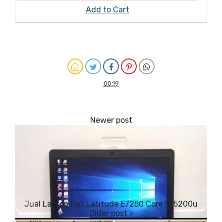
Add to Cart
On Sale
00.19
Jual Laptop Dell Latitude E7250 Core I5 5200u