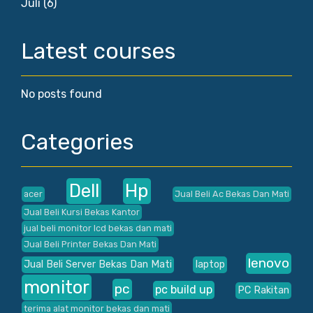
Juli
(6)
Latest courses
No posts found
Categories
Dell
Hp
acer
Jual Beli Ac Bekas Dan Mati
Jual Beli Kursi Bekas Kantor
jual beli monitor lcd bekas dan mati
Jual Beli Printer Bekas Dan Mati
lenovo
Jual Beli Server Bekas Dan Mati
laptop
monitor
pc
pc build up
PC Rakitan
terima alat monitor bekas dan mati