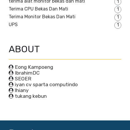
terima alat monitor bekas dan mati
1
Terima CPU Bekas Dan Mati
1
Terima Monitor Bekas Dan Mati
1
UPS
1
ABOUT
Eong Kampoeng
IbrahimDC
SEOER
iyan cv sparta computindo
lhiany
tukang kebun