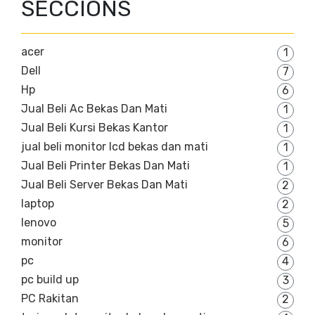
SECCIONS
acer
1
Dell
7
Hp
6
Jual Beli Ac Bekas Dan Mati
1
Jual Beli Kursi Bekas Kantor
1
jual beli monitor lcd bekas dan mati
1
Jual Beli Printer Bekas Dan Mati
1
Jual Beli Server Bekas Dan Mati
2
laptop
2
lenovo
5
monitor
6
pc
4
pc build up
3
PC Rakitan
2