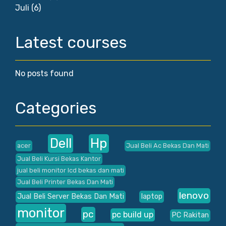
Juli
(6)
Latest courses
No posts found
Categories
Dell
Hp
acer
Jual Beli Ac Bekas Dan Mati
Jual Beli Kursi Bekas Kantor
jual beli monitor lcd bekas dan mati
Jual Beli Printer Bekas Dan Mati
lenovo
Jual Beli Server Bekas Dan Mati
laptop
monitor
pc
pc build up
PC Rakitan