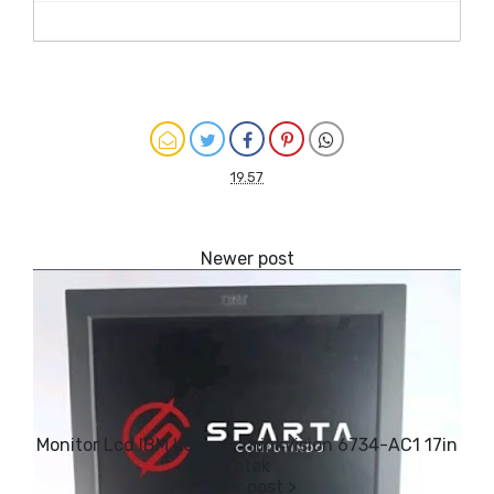
19.57
Monitor Lcd IBM Lenovo Thinkvision 6734-AC1 17in
Kotak