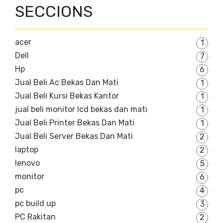
SECCIONS
acer
1
Dell
7
Hp
6
Jual Beli Ac Bekas Dan Mati
1
Jual Beli Kursi Bekas Kantor
1
jual beli monitor lcd bekas dan mati
1
Jual Beli Printer Bekas Dan Mati
1
Jual Beli Server Bekas Dan Mati
2
laptop
2
lenovo
5
monitor
6
pc
4
pc build up
3
PC Rakitan
2