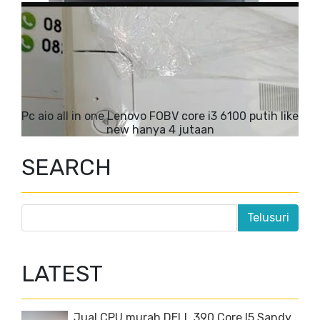
Pc aio all in one Lenovo FOBV core i3 6100 putih like
new hanya 4 jutaan
SEARCH
LATEST
Jual CPU murah DELL 390 Core I5 Sandy