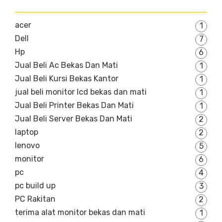
acer
1
Dell
7
Hp
6
Jual Beli Ac Bekas Dan Mati
1
Jual Beli Kursi Bekas Kantor
1
jual beli monitor lcd bekas dan mati
1
Jual Beli Printer Bekas Dan Mati
1
Jual Beli Server Bekas Dan Mati
2
laptop
2
lenovo
5
monitor
6
pc
4
pc build up
3
PC Rakitan
2
terima alat monitor bekas dan mati
1