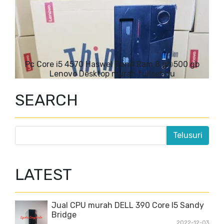
Pc Core i5 4570 Haswel Gen4 Ram 8 gb 500 gb
Lenovo Desktop murah fullset du
SEARCH
LATEST
Jual CPU murah DELL 390 Core I5 Sandy
Bridge
2022-12-03