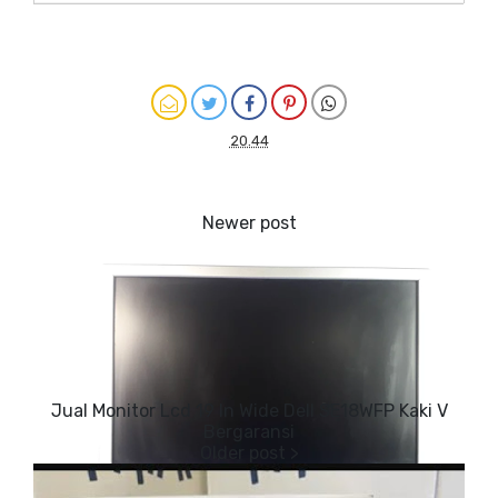
On Sale
20.44
Jual Monitor Lcd 19 In Wide Dell SE18WFP Kaki V
Bergaransi